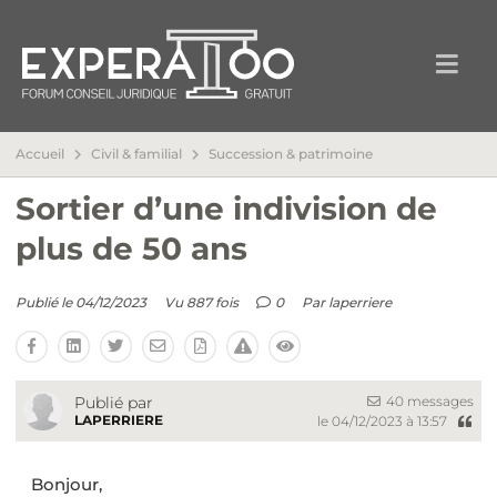
Accueil
Civil & familial
Succession & patrimoine
Sortier d’une indivision de
plus de 50 ans
Publié le 04/12/2023
Vu 887 fois
0
Par
laperriere
40 messages
Publié par
LAPERRIERE
le 04/12/2023 à 13:57
Bonjour,