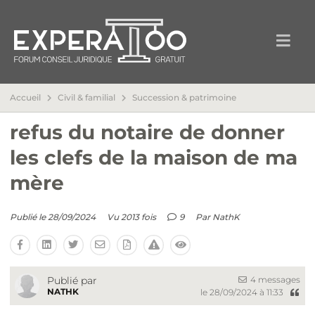
Accueil
Civil & familial
Succession & patrimoine
refus du notaire de donner
les clefs de la maison de ma
mère
Publié le 28/09/2024
Vu 2013 fois
9
Par
NathK
4 messages
Publié par
NATHK
le 28/09/2024 à 11:33