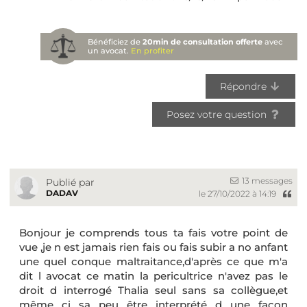
Bénéficiez de
20min de consultation offerte
avec
un avocat.
En profiter
Répondre
Posez votre question
13 messages
Publié par
DADAV
le 27/10/2022 à 14:19
Bonjour je comprends tous ta fais votre point de
vue ,je n est jamais rien fais ou fais subir a no anfant
une quel conque maltraitance,d'après ce que m'a
dit l avocat ce matin la pericultrice n'avez pas le
droit d interrogé Thalia seul sans sa collègue,et
même ci sa peu être interprété d une façon