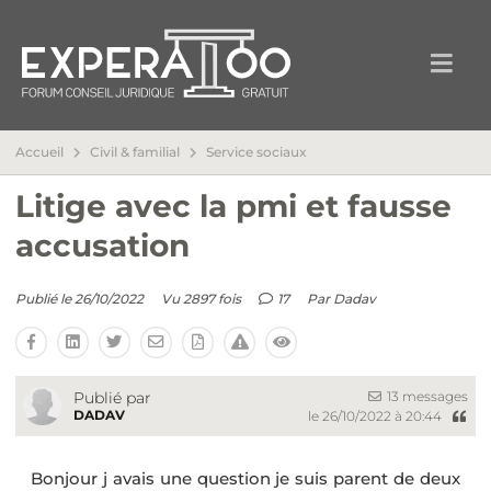
Accueil
Civil & familial
Service sociaux
Litige avec la pmi et fausse
accusation
Publié le 26/10/2022
Vu 2897 fois
17
Par
Dadav
13 messages
Publié par
DADAV
le 26/10/2022 à 20:44
Bonjour j avais une question je suis parent de deux