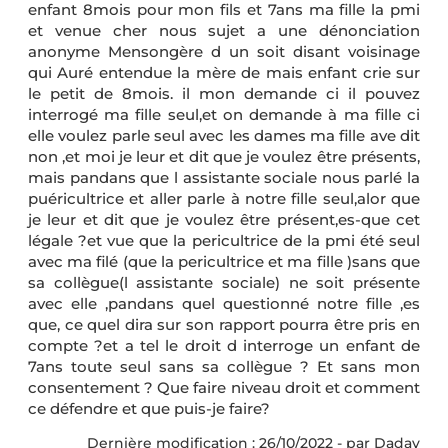
enfant 8mois pour mon fils et 7ans ma fille la pmi
et venue cher nous sujet a une dénonciation
anonyme Mensongère d un soit disant voisinage
qui Auré entendue la mère de mais enfant crie sur
le petit de 8mois. il mon demande ci il pouvez
interrogé ma fille seul,et on demande à ma fille ci
elle voulez parle seul avec les dames ma fille ave dit
non ,et moi je leur et dit que je voulez être présents,
mais pandans que l assistante sociale nous parlé la
puéricultrice et aller parle à notre fille seul,alor que
je leur et dit que je voulez être présent,es-que cet
légale ?et vue que la pericultrice de la pmi été seul
avec ma filé (que la pericultrice et ma fille )sans que
sa collègue(l assistante sociale) ne soit présente
avec elle ,pandans quel questionné notre fille ,es
que, ce quel dira sur son rapport pourra être pris en
compte ?et a tel le droit d interroge un enfant de
7ans toute seul sans sa collègue ? Et sans mon
consentement ? Que faire niveau droit et comment
ce défendre et que puis-je faire?
Dernière modification : 26/10/2022 - par Dadav