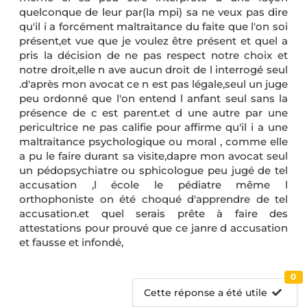
quelconque de leur par(la mpi) sa ne veux pas dire
qu'il i a forcément maltraitance du faite que l'on soi
présent,et vue que je voulez être présent et quel a
pris la décision de ne pas respect notre choix et
notre droit,elle n ave aucun droit de l interrogé seul
.d'après mon avocat ce n est pas légale,seul un juge
peu ordonné que l'on entend l anfant seul sans la
présence de c est parent.et d une autre par une
pericultrice ne pas califie pour affirme qu'il i a une
maltraitance psychologique ou moral , comme elle
a pu le faire durant sa visite,dapre mon avocat seul
un pédopsychiatre ou sphicologue peu jugé de tel
accusation ,l école le pédiatre même l
orthophoniste on été choqué d'apprendre de tel
accusation.et quel serais prête à faire des
attestations pour prouvé que ce janre d accusation
et fausse et infondé,
0
Cette réponse a été utile