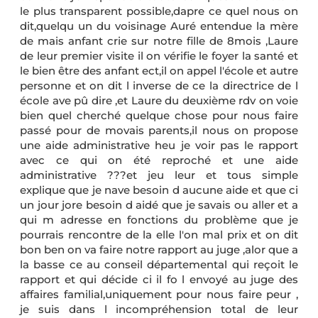
le plus transparent possible,dapre ce quel nous on
dit,quelqu un du voisinage Auré entendue la mère
de mais anfant crie sur notre fille de 8mois ,Laure
de leur premier visite il on vérifie le foyer la santé et
le bien être des anfant ect,il on appel l'école et autre
personne et on dit l inverse de ce la directrice de l
école ave pû dire ,et Laure du deuxième rdv on voie
bien quel cherché quelque chose pour nous faire
passé pour de movais parents,il nous on propose
une aide administrative heu je voir pas le rapport
avec ce qui on été reproché et une aide
administrative ???et jeu leur et tous simple
explique que je nave besoin d aucune aide et que ci
un jour jore besoin d aidé que je savais ou aller et a
qui m adresse en fonctions du problème que je
pourrais rencontre de la elle l'on mal prix et on dit
bon ben on va faire notre rapport au juge ,alor que a
la basse ce au conseil départemental qui reçoit le
rapport et qui décide ci il fo l envoyé au juge des
affaires familial,uniquement pour nous faire peur ,
je suis dans l incompréhension total de leur