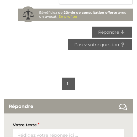
Bénéficiez de
20min de consultation offerte
avec
un avocat.
En profiter
Répondre
Posez votre question
1
Répondre
Votre texte