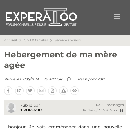
Accueil
Civil & familial
Service sociaux
Hebergement de ma mère
agée
Publié le 09/05/2019
Vu 1817 fois
1
Par
hipopo2012
151 messages
Publié par
HIPOPO2012
le 09/05/2019 à 19:55
bonjour, Je vais emménager dans une nouvelle