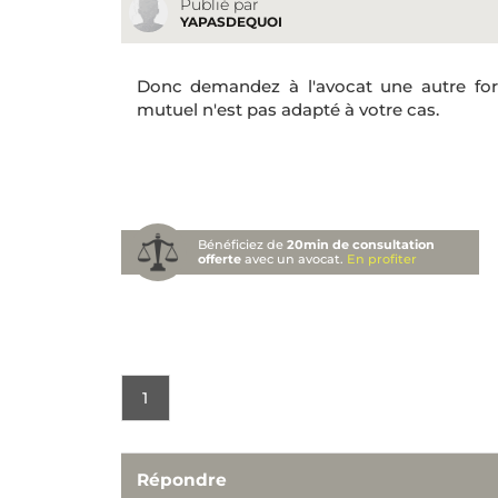
Publié par
YAPASDEQUOI
Donc demandez à l'avocat une autre for
mutuel n'est pas adapté à votre cas.
Bénéficiez de
20min de consultation
offerte
avec un avocat.
En profiter
1
Répondre