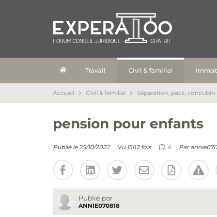
Travail
Civil & familial
Immobi
Accueil
Civil & familial
Séparation, pacs, concubin
pension pour enfants
Publié le 25/10/2022
Vu 1582 fois
4
Par
annie070
Publié par
ANNIE070818