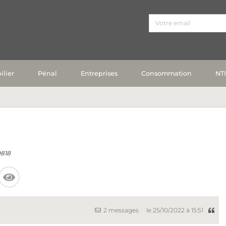
lier
Pénal
Entreprises
Consommation
NT
818
2 messages
le 25/10/2022 à 15:51