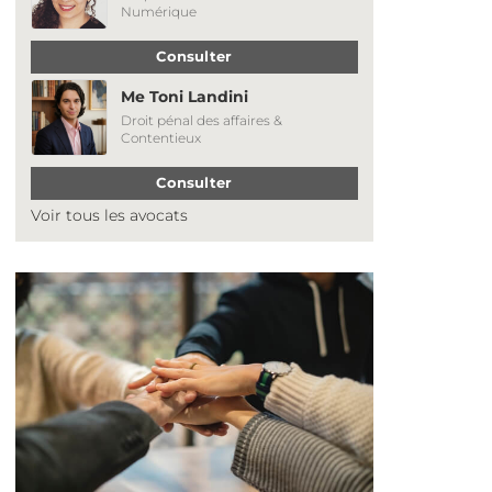
Numérique
Consulter
Me Toni Landini
Droit pénal des affaires &
Contentieux
Consulter
Voir tous les avocats