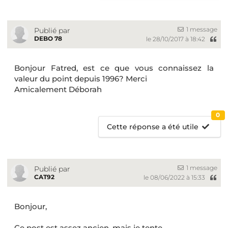
1 message
Publié par
DEBO 78
le 28/10/2017 à 18:42
Bonjour Fatred, est ce que vous connaissez la
valeur du point depuis 1996? Merci
Amicalement Déborah
0
Cette réponse a été utile
1 message
Publié par
CAT92
le 08/06/2022 à 15:33
Bonjour,
Ce post est assez ancien, mais je tente ...