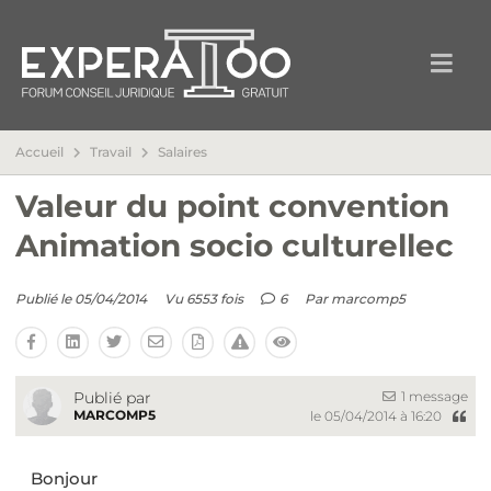
Accueil
Travail
Salaires
Valeur du point convention
Animation socio culturellec
Publié le 05/04/2014
Vu 6553 fois
6
Par
marcomp5
1 message
Publié par
MARCOMP5
le 05/04/2014 à 16:20
Bonjour