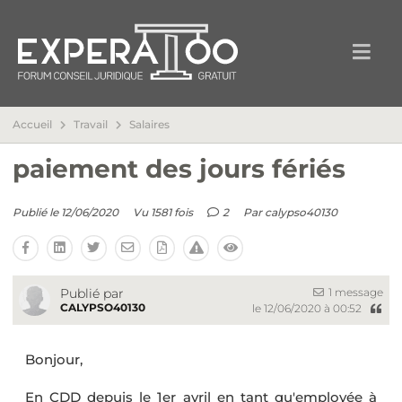
Accueil
Travail
Salaires
paiement des jours fériés
Publié le 12/06/2020
Vu 1581 fois
2
Par
calypso40130
1 message
Publié par
CALYPSO40130
le 12/06/2020 à 00:52
Bonjour,
En CDD depuis le 1er avril en tant qu'employée à