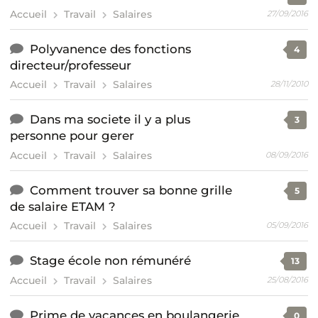
Accueil
Travail
Salaires
27/09/2016
Polyvanence des fonctions
4
directeur/professeur
Accueil
Travail
Salaires
28/11/2010
Dans ma societe il y a plus
3
personne pour gerer
Accueil
Travail
Salaires
08/09/2016
Comment trouver sa bonne grille
5
de salaire ETAM ?
Accueil
Travail
Salaires
05/09/2016
Stage école non rémunéré
13
Accueil
Travail
Salaires
25/08/2016
Prime de vacances en boulangerie
0