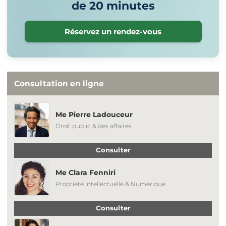
de 20 minutes
Réservez un rendez-vous
Consultation en ligne
Me Pierre Ladouceur
Droit public & des affaires
Consulter
Me Clara Fenniri
Propriété intellectuelle & Numérique
Consulter