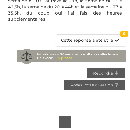
semaine du 07 j'ai travaillé 29h, la semaine du 13 =
42,5h, la semaine du 20 = 44h et la semaine du 27 =
35,5h. du coup oui j'ai fais des heures
supplementaires
0
Cette réponse a été utile
Bénéficiez de
20min de consultation offerte
avec
un avocat.
En profiter
Répondre
Posez votre question
1