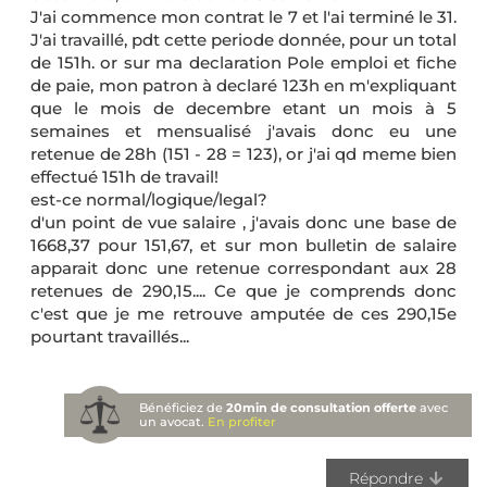
J'ai commence mon contrat le 7 et l'ai terminé le 31.
J'ai travaillé, pdt cette periode donnée, pour un total
de 151h. or sur ma declaration Pole emploi et fiche
de paie, mon patron à declaré 123h en m'expliquant
que le mois de decembre etant un mois à 5
semaines et mensualisé j'avais donc eu une
retenue de 28h (151 - 28 = 123), or j'ai qd meme bien
effectué 151h de travail!
est-ce normal/logique/legal?
d'un point de vue salaire , j'avais donc une base de
1668,37 pour 151,67, et sur mon bulletin de salaire
apparait donc une retenue correspondant aux 28
retenues de 290,15.... Ce que je comprends donc
c'est que je me retrouve amputée de ces 290,15e
pourtant travaillés...
Bénéficiez de
20min de consultation offerte
avec
un avocat.
En profiter
Répondre