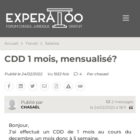
Accueil
Travail
Salaires
CDD 1 mois, mensualisé?
Publié le 24/02/2022
Vu 1553 fois
4
Par
chasael
2 messages
Publié par
CHASAEL
le 24/02/2022 à 18:11
Bonjour,
J'ai effectué un CDD de 1 mois au cours du
decembre, un mois donc à 5 semaine.