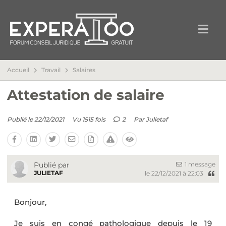
Accueil
Travail
Salaires
Attestation de salaire
Publié le 22/12/2021
Vu 1515 fois
2
Par
Julietaf
1 message
Publié par
JULIETAF
le 22/12/2021 à 22:03
Bonjour,
Je suis en congé pathologique depuis le 19