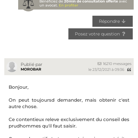
Bénéficiez de
20min de consultation offerte
avec
un avocat.
En profiter
Répondre
Posez votre question
16210 messages
Publié par
MOROBAR
le 23/12/2021 à 09:36
Bonjour,
On peut toujoursd demander, mais obtenir c'est
autre chose.
Ce contentieux releve exclusivement du conseil des
prudhommes qu'il faut saisir.