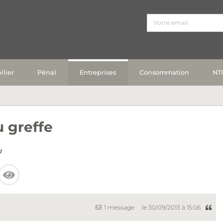
lier
Pénal
Entreprises
Consommation
NT
 greffe
d
1 message
le 30/09/2013 à 15:06