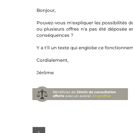
Bonjour,
Pouvez-vous m'expliquer les possibilités d
ou plusieurs offres n'a pas été déposée e
conséquences ?
Y a t'il un texte qui englobe ce fonctionnem
Cordialement,
Jérôme
Bénéficiez de
20min de consultation
offerte
avec un avocat.
En profiter