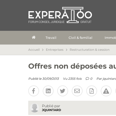
Travail
Civil & familial
Immobi
Accueil
Entreprises
Restructuration & cession
Offres non déposées au
Publié le 30/09/2013
Vu 2355 fois
0
Par
jquintar
Publié par
JQUINTARD