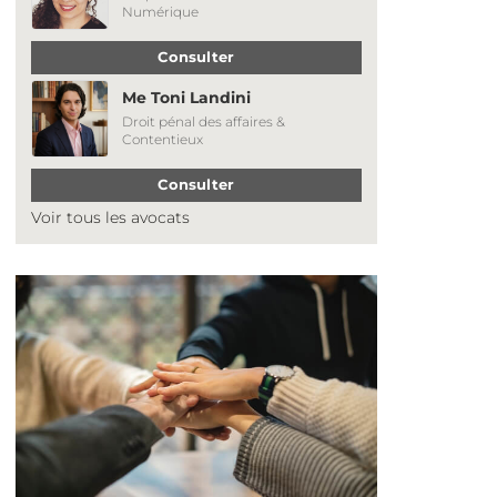
Numérique
Consulter
Me Toni Landini
Droit pénal des affaires &
Contentieux
Consulter
Voir tous les avocats