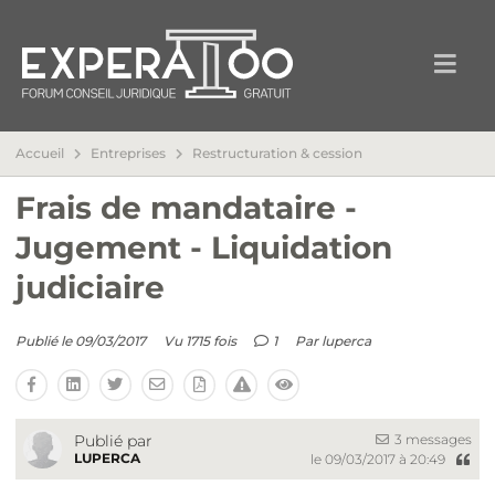
Accueil
Entreprises
Restructuration & cession
Frais de mandataire -
Jugement - Liquidation
judiciaire
Publié le 09/03/2017
Vu 1715 fois
1
Par
luperca
3 messages
Publié par
LUPERCA
le 09/03/2017 à 20:49