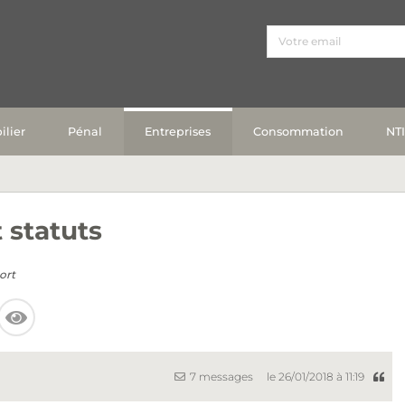
lier
Pénal
Entreprises
Consommation
NT
statuts
ort
7 messages
le 26/01/2018 à 11:19