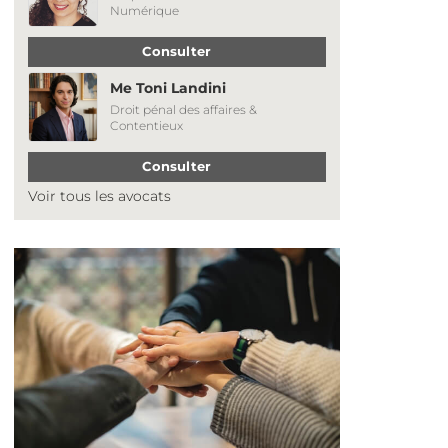
Numérique
Consulter
Me Toni Landini
Droit pénal des affaires &
Contentieux
Consulter
Voir tous les avocats