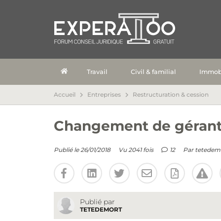
Travail
Civil & familial
Immobi
Accueil
Entreprises
Restructuration & cession
Changement de gérant 
Publié le 26/01/2018
Vu 2041 fois
12
Par
tetedem
Publié par
TETEDEMORT