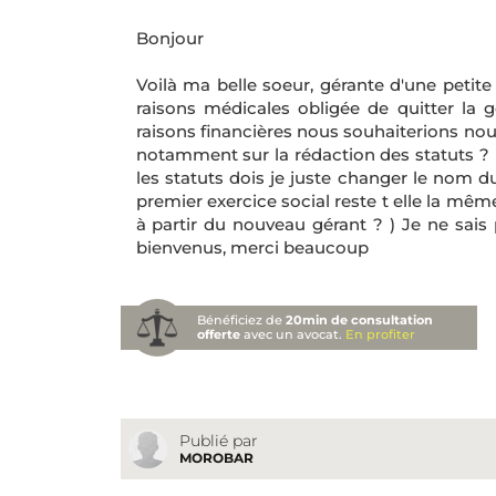
Bonjour
Voilà ma belle soeur, gérante d'une petite
raisons médicales obligée de quitter la 
raisons financières nous souhaiterions no
notamment sur la rédaction des statuts ? 
les statuts dois je juste changer le nom d
premier exercice social reste t elle la mê
à partir du nouveau gérant ? ) Je ne sais p
bienvenus, merci beaucoup
Bénéficiez de
20min de consultation
offerte
avec un avocat.
En profiter
Publié par
MOROBAR