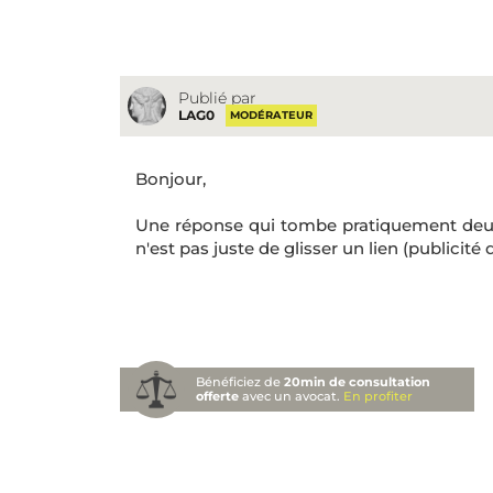
Publié par
LAG0
MODÉRATEUR
Bonjour,
Une réponse qui tombe pratiquement deux 
n'est pas juste de glisser un lien (publicité d
Bénéficiez de
20min de consultation
offerte
avec un avocat.
En profiter