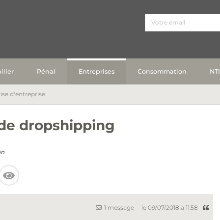
lier
Pénal
Entreprises
Consommation
NT
ise d'entreprise
 de dropshipping
n
1 message
le 09/07/2018 à 11:58