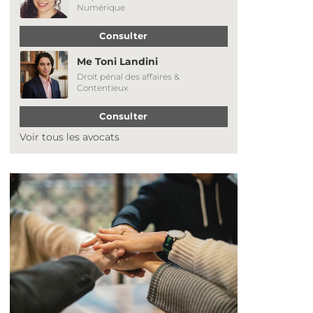
Numérique
Consulter
Me Toni Landini
Droit pénal des affaires &
Contentieux
Consulter
Voir tous les avocats