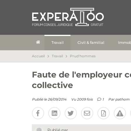
Travail
Civil & familial
Immobi
Accueil
Travail
Prud'hommes
Faute de l'employeur c
collective
Publié le 26/09/2014
Vu 2009 fois
1
Par
pathom
Publié par