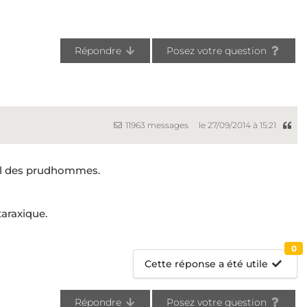
Répondre
Posez votre question
11963 messages
le 27/09/2014 à 15:21
seil des prudhommes.
araxique.
0
Cette réponse a été utile
Répondre
Posez votre question