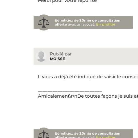
Merci pour votre réponse
Bénéficiez de
20min de consultation
offerte
avec un avocat.
En profiter
Publié par
MOISSE
Il vous a déjà été indiqué de saisir le con
__________________________
Amicalement\r\nDe toutes façons je suis at
Bénéficiez de
20min de consultation
offerte
avec un avocat.
En profiter