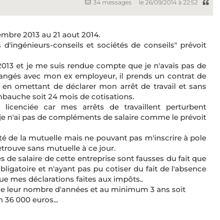
34 messages
le 26/09/2014 à 22:52
tembre 2013 au 21 aout 2014.
 d'ingénieurs-conseils et sociétés de conseils" prévoit
 2013 et je me suis rendue compte que je n'avais pas de
hangés avec mon ex employeur, il prends un contrat de
 en omettant de déclarer mon arrêt de travail et sans
mbauche soit 24 mois de cotisations.
 licenciée car mes arrêts de travaillent perturbent
et je n'ai pas de compléments de salaire comme le prévoit
lité de la mutuelle mais ne pouvant pas m'inscrire à pole
etrouve sans mutuelle à ce jour.
les de salaire de cette entreprise sont fausses du fait que
igatoire et n'ayant pas pu cotiser du fait de l'absence
ue mes déclarations faites aux impôts..
que leur nombre d'années et au minimum 3 ans soit
 36 000 euros...