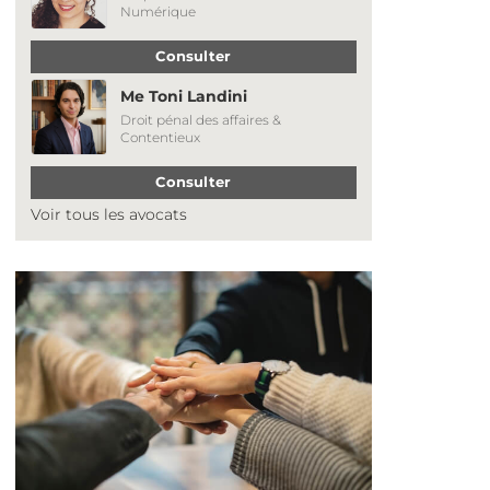
Numérique
Consulter
Me Toni Landini
Droit pénal des affaires &
Contentieux
Consulter
Voir tous les avocats