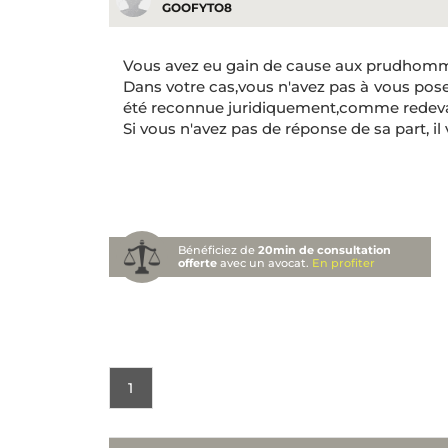
GOOFYTO8
Vous avez eu gain de cause aux prudhom
Dans votre cas,vous n'avez pas à vous poser
été reconnue juridiquement,comme redevab
Si vous n'avez pas de réponse de sa part, il
Bénéficiez de
20min de consultation
offerte
avec un avocat.
En profiter
1