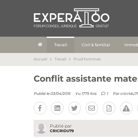
Travail
Civil & familial
Immobi
Accueil
Travail
Prud'hommes
Conflit assistante mat
Publié le 03/04/2015
Vu 1775 fois
1
Par
cricridu7
Publié par
CRICRIDU79