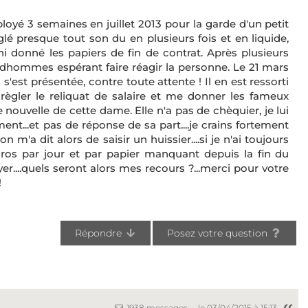
ployé 3 semaines en juillet 2013 pour la garde d'un petit
lé presque tout son du en plusieurs fois et en liquide,
i donné les papiers de fin de contrat. Après plusieurs
rudhommes espérant faire réagir la personne. Le 21 mars
st présentée, contre toute attente ! Il en est ressorti
 règler le reliquat de salaire et me donner les fameux
 nouvelle de cette dame. Elle n'a pas de chèquier, je lui
ent...et pas de réponse de sa part....je crains fortement
n m'a dit alors de saisir un huissier....si je n'ai toujours
uros par jour et par papier manquant depuis la fin du
er....quels seront alors mes recours ?...merci pour votre
!
Répondre
Posez votre question
1938 messages
le 03/04/2015 à 15:13