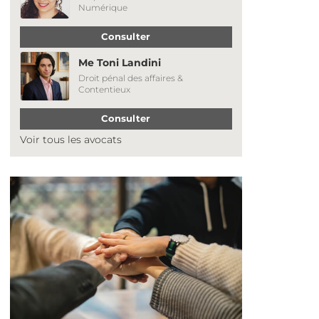
Numérique
Consulter
Me Toni Landini
Droit pénal des affaires &
Contentieux
Consulter
Voir tous les avocats