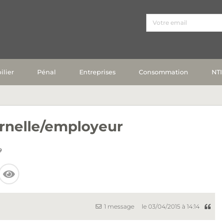
lier
Pénal
Entreprises
Consommation
NT
ernelle/employeur
9
1 message
le 03/04/2015 à 14:14