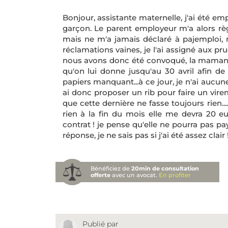
Bonjour, assistante maternelle, j'ai été em
garçon. Le parent employeur m'a alors règ
mais ne m'a jamais déclaré à pajemploi, n
réclamations vaines, je l'ai assigné aux p
nous avons donc été convoqué, la maman s'e
qu'on lui donne jusqu'au 30 avril afin de
papiers manquant...à ce jour, je n'ai aucune
ai donc proposer un rib pour faire un virem
que cette dernière ne fasse toujours rien....o
rien à la fin du mois elle me devra 20 e
contrat ! je pense qu'elle ne pourra pas pay
réponse, je ne sais pas si j'ai été assez clair 
Bénéficiez de
20min de consultation
offerte
avec un avocat.
En profiter
Publié par