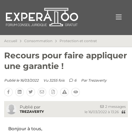
Accueil
Consommation
Protection et contrat
Recours pour faire appliquer
une garantie !
Publié le 16/03/2022
Vu 3255 fois
6
Par
Trezaverty
2 messages
Publié par
TREZAVERTY
le 16/03/2022 à 13:26
Bonjour à tous,