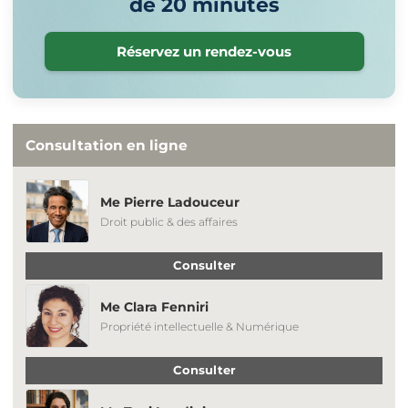
de 20 minutes
Réservez un rendez-vous
Consultation en ligne
Me Pierre Ladouceur
Droit public & des affaires
Consulter
Me Clara Fenniri
Propriété intellectuelle & Numérique
Consulter