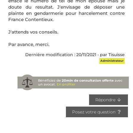
efface le numéro de tél de mon épouse mais je
doute du resultat. J'envisage de déposer une
plainte en gendarmerie pour harcelement contre
France Contentieux.
J'attends vos conseils.
Par avance, merci.
Dernière modification : 20/11/2021 - par Tisuisse
Administrateur
Bénéficiez de
20min de consultation offerte
avec
un avocat.
En profiter
Répondre
Posez votre question