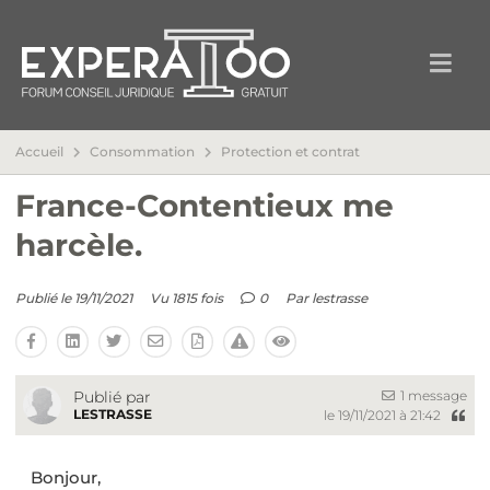
Accueil
Consommation
Protection et contrat
France-Contentieux me
harcèle.
Publié le 19/11/2021
Vu 1815 fois
0
Par
lestrasse
1 message
Publié par
LESTRASSE
le 19/11/2021 à 21:42
Bonjour,