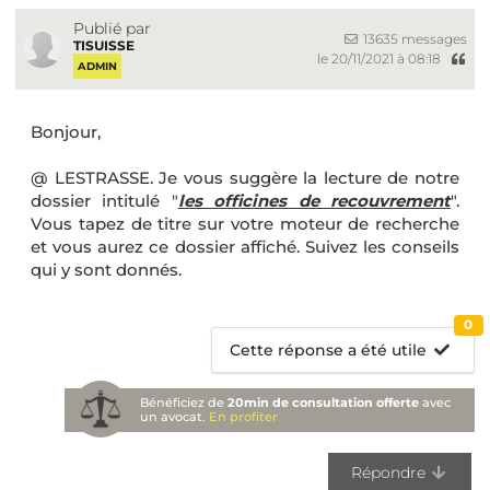
Publié par
13635 messages
TISUISSE
le 20/11/2021 à 08:18
ADMIN
Bonjour,
@ LESTRASSE. Je vous suggère la lecture de notre
dossier intitulé "
les officines de recouvrement
".
Vous tapez de titre sur votre moteur de recherche
et vous aurez ce dossier affiché. Suivez les conseils
qui y sont donnés.
0
Cette réponse a été utile
Bénéficiez de
20min de consultation offerte
avec
un avocat.
En profiter
Répondre