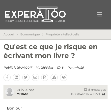
Accueil
Economique
Propriété intellectuelle
Qu'est ce que je risque en
écrivant mon livre ?
Publié le 16/04/2017
Vu 1856 fois
8
Par
mha29
8 messages
Publié par
MHA29
le 16/04/2017 à 10:50
Bonjour