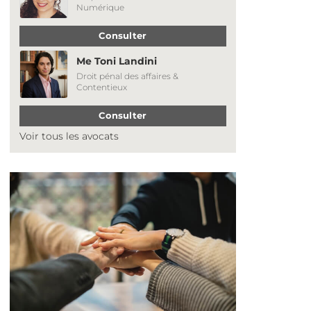
Numérique
Consulter
Me Toni Landini
Droit pénal des affaires &
Contentieux
Consulter
Voir tous les avocats