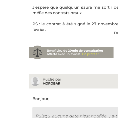
J'espère que quelqu'un saura me sortir de
méfie des contrats oraux.
PS : le contrat à été signé le 27 novembr
février.
De
Bénéficiez de
20min de consultation
offerte
avec un avocat.
En profiter
Publié par
MOROBAR
Bonjour,
Puisqu' aucune date n'est notifiée, y a-t'