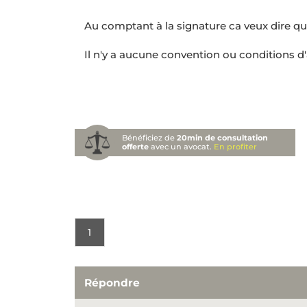
Au comptant à la signature ca veux dire que 
Il n'y a aucune convention ou conditions d'ac
Bénéficiez de
20min de consultation
offerte
avec un avocat.
En profiter
1
Répondre