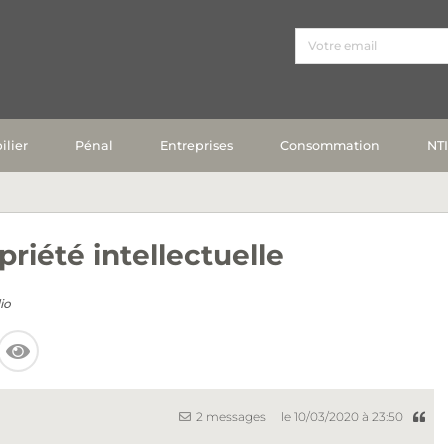
lier
Pénal
Entreprises
Consommation
NT
priété intellectuelle
io
2 messages
le 10/03/2020 à 23:50