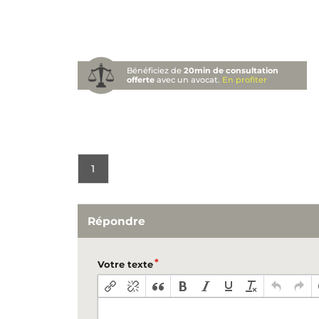
Bénéficiez de
20min de consultation
offerte
avec un avocat.
En profiter
1
Répondre
Votre texte