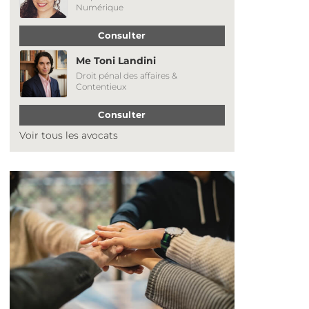
Numérique
Consulter
Me Toni Landini
Droit pénal des affaires &
Contentieux
Consulter
Voir tous les avocats