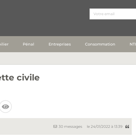
lier
Pénal
Entreprises
Consommation
NT
te civile
30 messages
le 24/01/2022 à 13:39