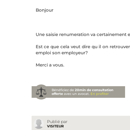
Bonjour
Une saisie renumeration va certainement et
Est ce que cela veut dire qu il on retrouv
emploi son employeur?
Merci a vous.
Bénéficiez de
20min de consultation
offerte
avec un avocat.
En profiter
Publié par
VISITEUR