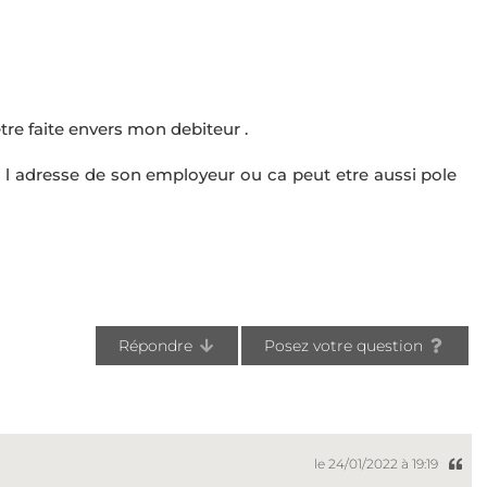
re faite envers mon debiteur .
er l adresse de son employeur ou ca peut etre aussi pole
Répondre
Posez votre question
le 24/01/2022 à 19:19