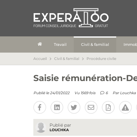
Travail
Civil & familial
Immobi
Accueil
Civil & familial
Procédure civile
Saisie rémunération-Det
Publié le 24/01/2022
Vu 1569 fois
6
Par
Louchka
Publié par
LOUCHKA