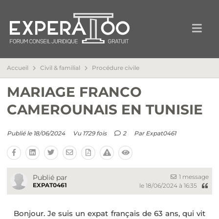
Accueil
Civil & familial
Procédure civile
MARIAGE FRANCO
CAMEROUNAIS EN TUNISIE
Publié le 18/06/2024
Vu 1729 fois
2
Par
Expat0461
1 message
Publié par
EXPAT0461
le 18/06/2024 à 16:35
Bonjour. Je suis un expat français de 63 ans, qui vit