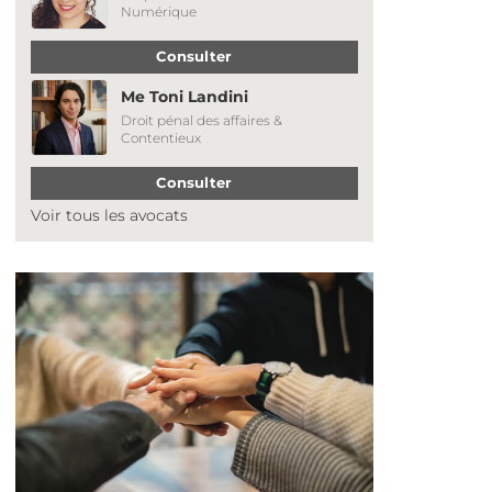
Numérique
Consulter
Me Toni Landini
Droit pénal des affaires &
Contentieux
Consulter
Voir tous les avocats