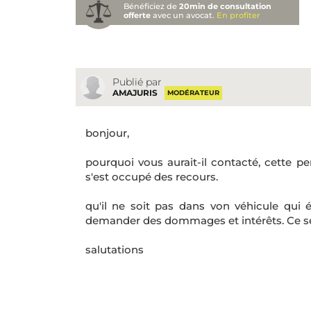
Bénéficiez de
20min de consultation
offerte
avec un avocat.
En profiter
Publié par
AMAJURIS
MODÉRATEUR
bonjour,
pourquoi vous aurait-il contacté, cette p
s'est occupé des recours.
qu'il ne soit pas dans von véhicule qui é
demander des dommages et intérêts. Ce ser
salutations