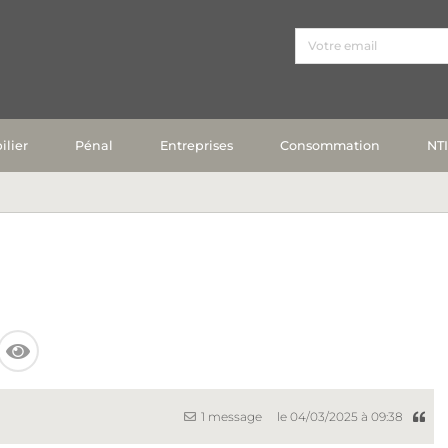
lier
Pénal
Entreprises
Consommation
NT
1 message
le 04/03/2025 à 09:38