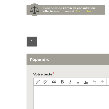
Bénéficiez de
20min de consultation
offerte
avec un avocat.
En profiter
1
Répondre
Votre texte