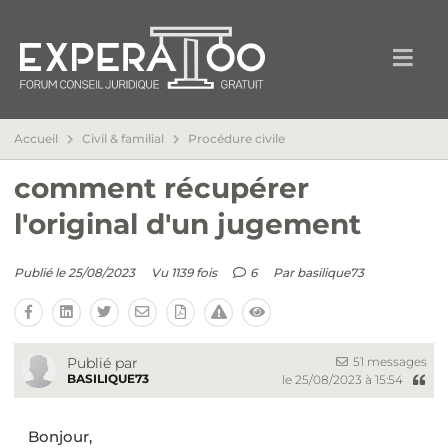
Accueil
Civil & familial
Procédure civile
comment récupérer
l'original d'un jugement
Publié le 25/08/2023
Vu 1139 fois
6
Par
basilique73
51 messages
Publié par
BASILIQUE73
le 25/08/2023 à 15:54
Bonjour,