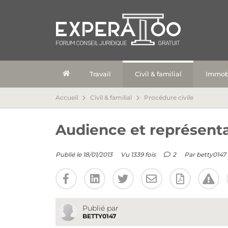
Travail
Civil & familial
Immobi
Accueil
Civil & familial
Procédure civile
Audience et représenta
Publié le 18/01/2013
Vu 1339 fois
2
Par
betty0147
Publié par
BETTY0147