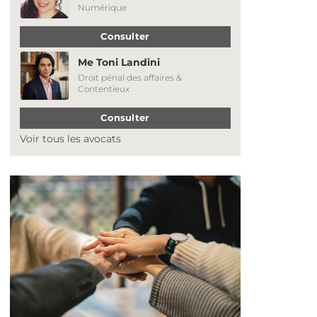
Numérique
Consulter
Me Toni Landini
Droit pénal des affaires &
Contentieux
Consulter
Voir tous les avocats