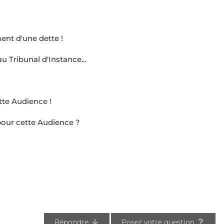
ent d'une dette !
 Tribunal d'Instance...
tte Audience !
e pour cette Audience ?
Répondre
Posez votre question