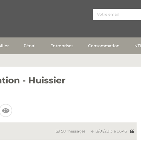
lier
Pénal
Entreprises
Consommation
NT
tion - Huissier
58 messages
le 18/01/2013 à 06:46