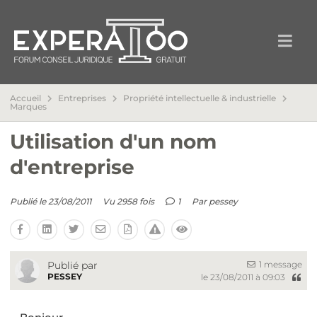
Accueil
Entreprises
Propriété intellectuelle & industrielle
Marques
Utilisation d'un nom
d'entreprise
Publié le 23/08/2011
Vu 2958 fois
1
Par
pessey
1 message
Publié par
PESSEY
le 23/08/2011 à 09:03