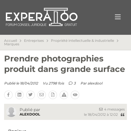
Accueil
Entreprises
Propriété intellectuelle & industrielle
Marques
Prendre photographies
produit dans grande surface
Publié le 18/04/2012
Vu 2798 fois
3
Par
alexdool
4 messages
Publié par
ALEXDOOL
le 18/04/2012 à 12:02