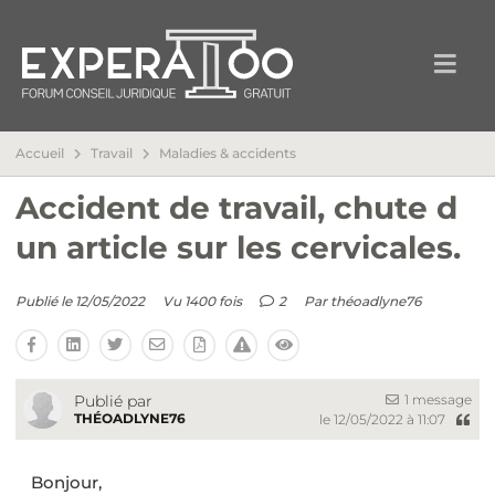
Accueil
Travail
Maladies & accidents
Accident de travail, chute d
un article sur les cervicales.
Publié le 12/05/2022
Vu 1400 fois
2
Par
théoadlyne76
1 message
Publié par
THÉOADLYNE76
le 12/05/2022 à 11:07
Bonjour,