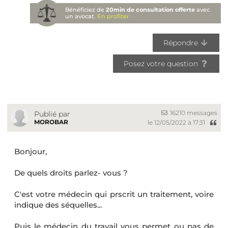
Bénéficiez de
20min de consultation offerte
avec
un avocat.
En profiter
Répondre
Posez votre question
16210 messages
Publié par
MOROBAR
le 12/05/2022 à 17:31
Bonjour,
De quels droits parlez- vous ?
C'est votre médecin qui prscrit un traitement, voire
indique des séquelles...
Puis le médecin du travail vous permet ou pas de