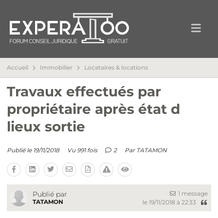
Accueil
Immobilier
Locataires & locations
Travaux effectués par
propriétaire après état d
lieux sortie
Publié le 19/11/2018
Vu 991 fois
2
Par
TATAMON
1 message
Publié par
TATAMON
le 19/11/2018 à 22:33