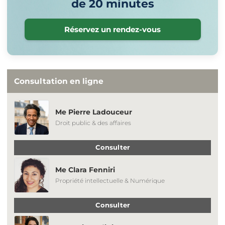
de 20 minutes
Réservez un rendez-vous
Consultation en ligne
Me Pierre Ladouceur
Droit public & des affaires
Consulter
Me Clara Fenniri
Propriété intellectuelle & Numérique
Consulter