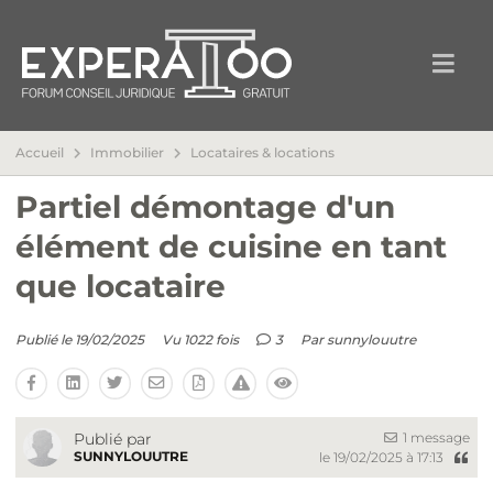
Accueil
Immobilier
Locataires & locations
Partiel démontage d'un
élément de cuisine en tant
que locataire
Publié le 19/02/2025
Vu 1022 fois
3
Par
sunnylouutre
1 message
Publié par
SUNNYLOUUTRE
le 19/02/2025 à 17:13