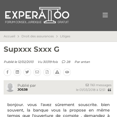
Accueil
Droit des assurances
Litiges
Supxxx Sxxx G
Publié le 12/02/2013
Vu 30319 fois
28
Par
antan
1161 messages
Publié par
JOS38
le 01/03/2018 à 12:51
bonjour. vous l'avez sûrement souscrite. bien
souvent, la banque vous la propose en même
temps que l'ouverture de compte . demandez à