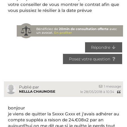
votre conseiller de vous montrer le contrat afin que
vous puissiez le résilier à la date prévue
Bénéficiez de
20min de consultation offerte
avec
un avocat.
En profiter
Répondre
Posez votre question
1 message
Publié par
NELLLA CHAUNOISE
le 28/05/2018 à 10:34
bonjour
je viens de quitter la Sxxxx Gxxx et j'avais adhérer au
compte suppléa a raison de 24.€08x2 par an
aujourd'hui on me dit que si je quitte je perds tout