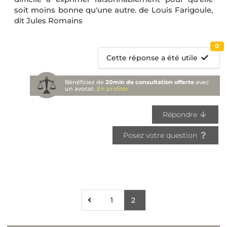
soit moins bonne qu'une autre. de Louis Farigoule,
dit Jules Romains
0
Cette réponse a été utile
Bénéficiez de
20min de consultation offerte
avec
un avocat.
En profiter
Répondre
Posez votre question
1
2