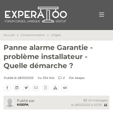
Accueil
Consommation
Litiges
Panne alarme Garantie -
problème installateur -
Quelle démarche ?
Publié le 28/01/2025
Vu 1134 fois
0
Par
kisepa
43 messages
Publié par
KISEPA
le 28/01/2025 à 03:39