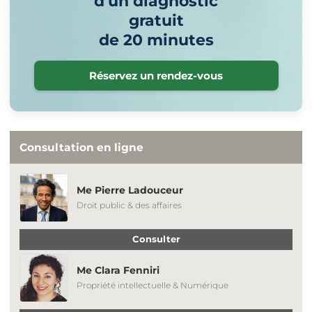
d'un diagnostic
gratuit
de 20 minutes
Réservez un rendez-vous
Consultation en ligne
Me Pierre Ladouceur
Droit public & des affaires
Consulter
Me Clara Fenniri
Propriété intellectuelle & Numérique