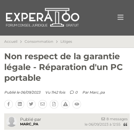
Accueil
Consommation
Litiges
Non respect de la garantie
légale - Réparation d'un PC
portable
Publié le 06/09/2023
Vu 1142 fois
0
Par
Marc_pa
8 messages
Publié par
MARC_PA
le 06/09/2023 à 12:55