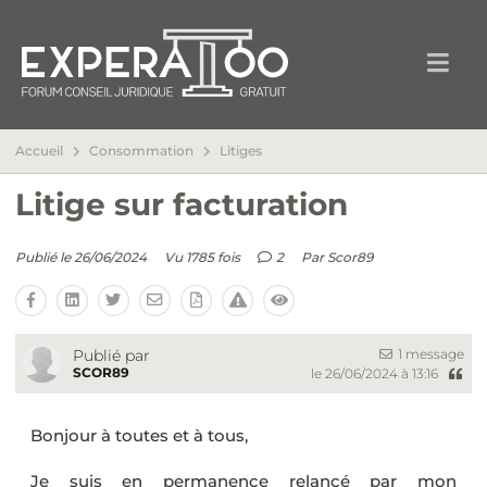
Accueil
Consommation
Litiges
Litige sur facturation
Publié le 26/06/2024
Vu 1785 fois
2
Par
Scor89
1 message
Publié par
SCOR89
le 26/06/2024 à 13:16
Bonjour à toutes et à tous,
Je suis en permanence relancé par mon