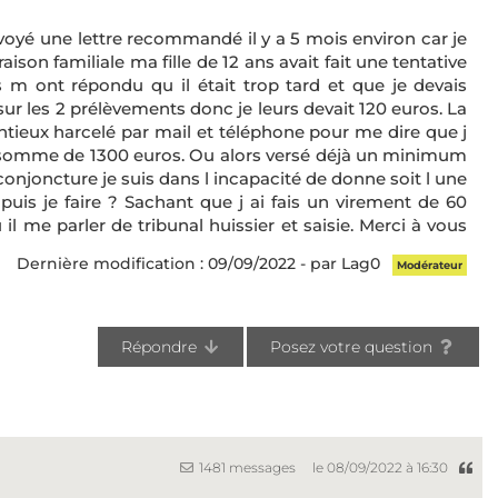
envoyé une lettre recommandé il y a 5 mois environ car je
son familiale ma fille de 12 ans avait fait une tentative
s m ont répondu qu il était trop tard et que je devais
sur les 2 prélèvements donc je leurs devait 120 euros. La
entieux harcelé par mail et téléphone pour me dire que j
a somme de 1300 euros. Ou alors versé déjà un minimum
onjoncture je suis dans l incapacité de donne soit l une
 puis je faire ? Sachant que j ai fais un virement de 60
il me parler de tribunal huissier et saisie. Merci à vous
Dernière modification : 09/09/2022 - par Lag0
Modérateur
Répondre
Posez votre question
1481 messages
le 08/09/2022 à 16:30