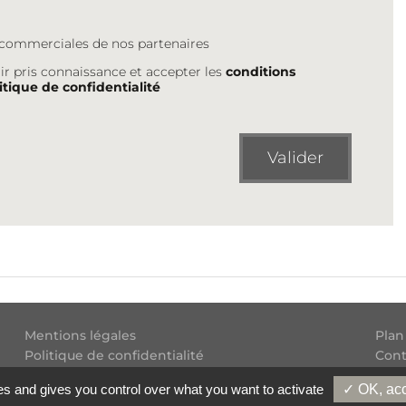
s commerciales de nos partenaires
ir pris connaissance et accepter les
conditions
itique de confidentialité
Valider
Mentions légales
Plan
Politique de confidentialité
Cont
Conditions générales d'utilisation
Flux
es and gives you control over what you want to activate
✓ OK, acc
Copyright
2026 Experatoo.com - Tous droits réservés