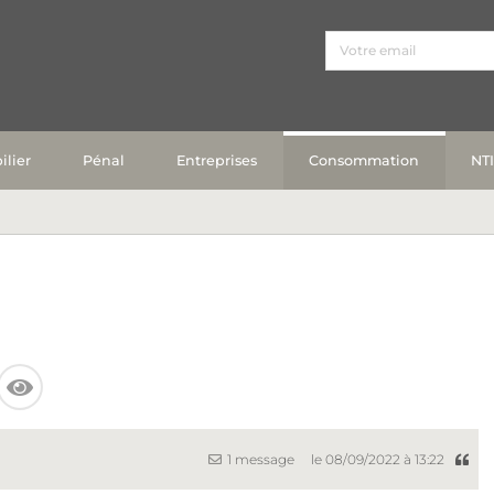
lier
Pénal
Entreprises
Consommation
NT
1 message
le 08/09/2022 à 13:22