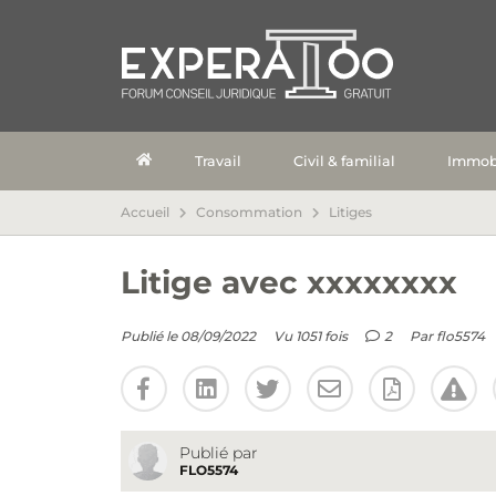
Travail
Civil & familial
Immobi
Accueil
Consommation
Litiges
Litige avec xxxxxxxx
Publié le 08/09/2022
Vu 1051 fois
2
Par
flo5574
Publié par
FLO5574