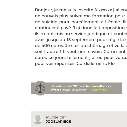
Bonjour, je me suis inscrite à xxxxxx j ai 
ne pouvais plus suivre ma formation pour rai
de suicide pour harcèlement à l école. Il
continuer à payé. J ai donc fait opposition 
ils m ont mis au service juridique et cont
avais jusqu au 15 septembre pour réglé l
de 400 euros. Je suis au chômage et vu la c
soit l autre ! Il veut rien savoir. Comment
euros ce jours tellement j ai eu peur vu qu 
pour vos réponses. Cordialement. Flo
Bénéficiez de
20min de consultation
offerte
avec un avocat.
En profiter
Publié par
JODELARIEGE