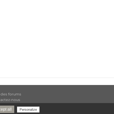
 des forums
actez-nous
 RSS
ept all
Personalize