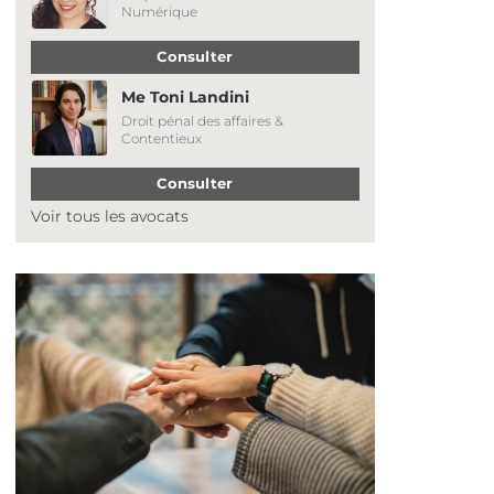
Numérique
Consulter
Me Toni Landini
Droit pénal des affaires &
Contentieux
Consulter
Voir tous les avocats