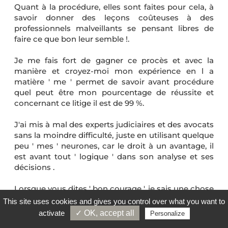
Quant à la procédure, elles sont faites pour cela, à
savoir donner des leçons coûteuses à des
professionnels malveillants se pensant libres de
faire ce que bon leur semble !.
Je me fais fort de gagner ce procès et avec la
manière et croyez-moi mon expérience en l a
matière ' me ' permet de savoir avant procédure
quel peut être mon pourcentage de réussite et
concernant ce litige il est de 99 %.
J'ai mis à mal des experts judiciaires et des avocats
sans la moindre difficulté, juste en utilisant quelque
peu ' mes ' neurones, car le droit à un avantage, il
est avant tout ' logique ' dans son analyse et ses
décisions .
Lorsque vous dites ' bon courage ', je sais une chose
par avance, c'est que vous concernant vous n'en
This site uses cookies and gives you control over what you want to
avez aucun pour ne pas ' oser ' acheter un véhicule
activate
✓ OK, accept all
Personalize
à distance . Pour votre information , la législation