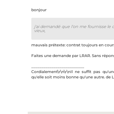
bonjour
j'ai demandé que l'on me fournisse le d
vieux,
mauvais prétexte: contrat toujours en cour
Faites une demande par LRAR. Sans réponse 
__________________________
Cordialement\r\n\r\nIl ne suffit pas qu'u
qu'elle soit moins bonne qu'une autre. de L