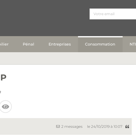
lier
Pénal
Entreprises
Consommation
NT
NP
0
2 messages
le 24/10/2019 à 10:07