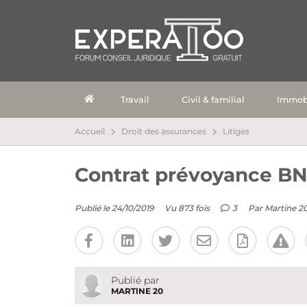
Travail
Civil & familial
Immobi
Accueil
Droit des assurances
Litiges
Contrat prévoyance B
Publié le 24/10/2019
Vu 873 fois
3
Par
Martine 2
Publié par
MARTINE 20