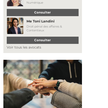
Numérique
Consulter
Me Toni Landini
Droit pénal des affaires &
Contentieux
Consulter
Voir tous les avocats