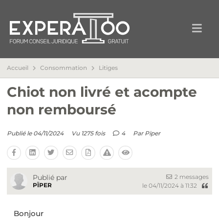
Accueil
Consommation
Litiges
Chiot non livré et acompte
non remboursé
Publié le 04/11/2024
Vu 1275 fois
4
Par
Pïper
2 messages
Publié par
PÏPER
le 04/11/2024 à 11:32
Bonjour