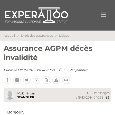
Accueil
Droit des assurances
Litiges
Assurance AGPM décès
invalidité
Publié le 19/10/2014
Vu 4772 fois
5
Par
jeannler
2 messages
Publié par
JEANNLER
le 19/10/2014 à 10:33
Bonjour,