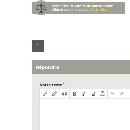
Bénéficiez de
20min de consultation
offerte
avec un avocat.
En profiter
1
Répondre
Votre texte