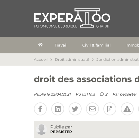
Travail
Civil & familial
Immobi
Accueil
Droit administratif
Juridiction administrat
droit des associations
Publié le 22/04/2021
Vu 1131 fois
2
Par
pepsister
Publié par
PEPSISTER