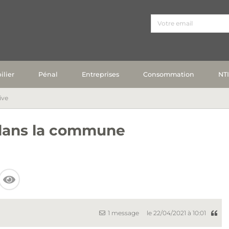
lier
Pénal
Entreprises
Consommation
NT
ive
 dans la commune
1 message
le 22/04/2021 à 10:01