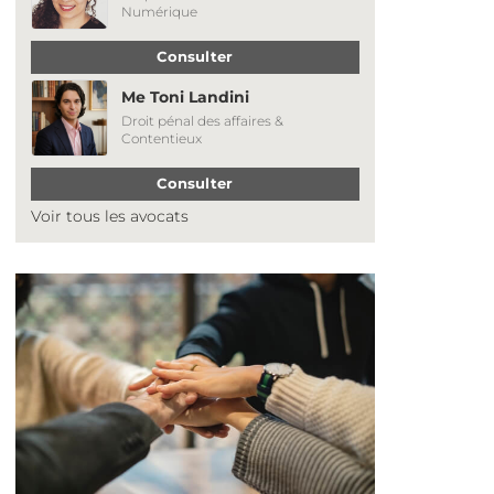
Numérique
Consulter
Me Toni Landini
Droit pénal des affaires &
Contentieux
Consulter
Voir tous les avocats