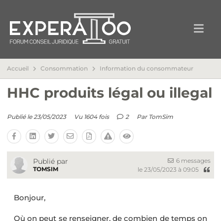
Accueil
Consommation
Information du consommateur
HHC produits légal ou illegal
Publié le 23/05/2023
Vu 1604 fois
2
Par
TomSim
6 messages
Publié par
TOMSIM
le 23/05/2023 à 09:05
Bonjour,
Où on peut se renseigner, de combien de temps on