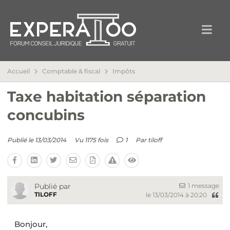
Accueil
Comptable & fiscal
Impôts
Taxe habitation séparation
concubins
Publié le 13/03/2014
Vu 1175 fois
1
Par
tiloff
1 message
Publié par
TILOFF
le 13/03/2014 à 20:20
Bonjour,