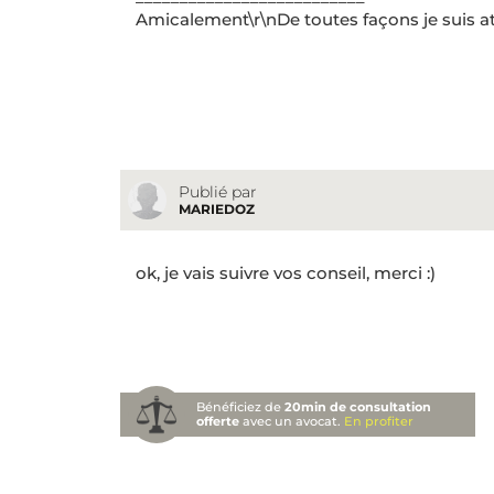
Amicalement\r\nDe toutes façons je suis at
Publié par
MARIEDOZ
ok, je vais suivre vos conseil, merci :)
Bénéficiez de
20min de consultation
offerte
avec un avocat.
En profiter