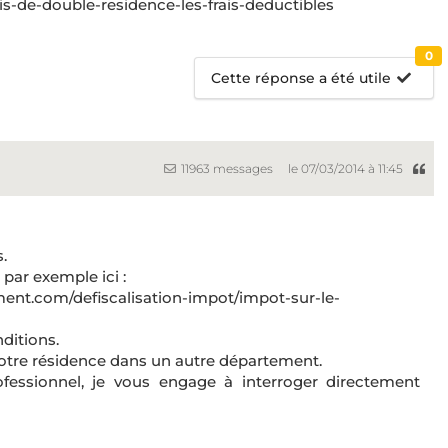
ais-de-double-residence-les-frais-deductibles
0
Cette réponse a été utile
11963 messages
le 07/03/2014 à 11:45
.
 par exemple ici :
ment.com/defiscalisation-impot/impot-sur-le-
ditions.
votre résidence dans un autre département.
ofessionnel, je vous engage à interroger directement