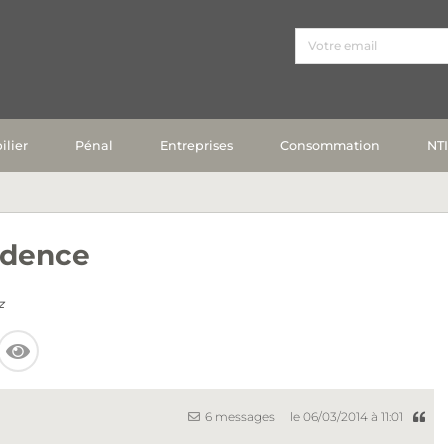
lier
Pénal
Entreprises
Consommation
NT
idence
z
6 messages
le 06/03/2014 à 11:01