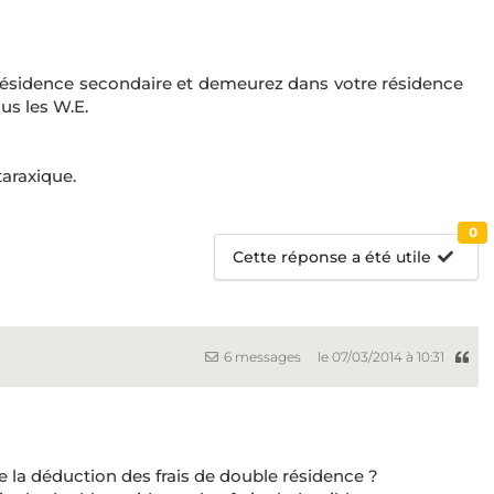
résidence secondaire et demeurez dans votre résidence
us les W.E.
araxique.
0
Cette réponse a été utile
6 messages
le 07/03/2014 à 10:31
e la déduction des frais de double résidence ?