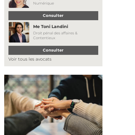
Numérique
Consulter
Me Toni Landini
Droit pénal des affaires &
Contentieux
Consulter
Voir tous les avocats