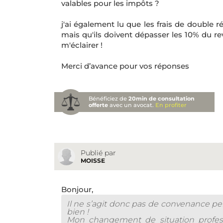
valables pour les impôts ?
j'ai également lu que les frais de double 
mais qu'ils doivent dépasser les 10% du rev
m'éclairer !
Merci d’avance pour vos réponses
Bénéficiez de
20min de consultation
offerte
avec un avocat.
En profiter
Publié par
MOISSE
Bonjour,
Il ne s’agit donc pas de convenance pe
bien !
Mon changement de situation professi