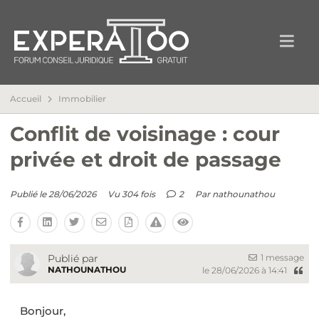
Accueil
Immobilier
Conflit de voisinage : cour
privée et droit de passage
Publié le 28/06/2026
Vu 304 fois
2
Par
nathounathou
1 message
Publié par
NATHOUNATHOU
le 28/06/2026 à 14:41
Bonjour,