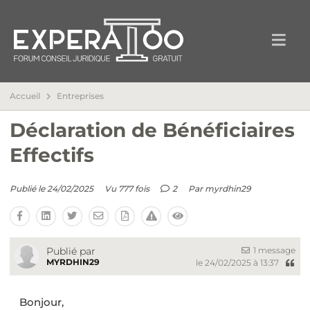
Accueil
Entreprises
Déclaration de Bénéficiaires
Effectifs
Publié le 24/02/2025
Vu 777 fois
2
Par
myrdhin29
1 message
Publié par
MYRDHIN29
le 24/02/2025 à 13:37
Bonjour,