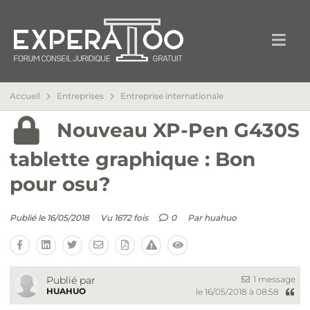
Accueil
Entreprises
Entreprise internationale
Nouveau XP-Pen G430S
tablette graphique : Bon
pour osu?
Publié le 16/05/2018
Vu 1672 fois
0
Par
huahuo
1 message
Publié par
HUAHUO
le 16/05/2018 à 08:58