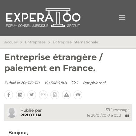
Accueil
Entreprises
Entreprise internationale
Entreprise étrangère /
paiement en France.
Publié le 20/01/2010
Vu 5486 fois
1
Par
pirlothai
1 message
Publié par
PIRLOTHAI
le 20/01/2010 à 05:31
Bonjour,