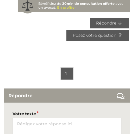
Bénéficiez de
20min de consultation offerte
avec
un avocat.
En profiter
Répondre
Posez votre question
1
Répondre
Votre texte