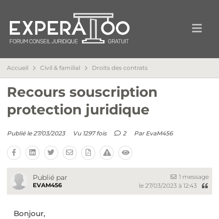
Accueil
Civil & familial
Droits des contrats
Recours souscription
protection juridique
Publié le 27/03/2023
Vu 1297 fois
2
Par
EvaM456
1 message
Publié par
EVAM456
le 27/03/2023 à 12:43
Bonjour,