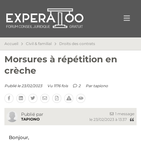
Accueil
Civil & familial
Droits des contrats
Morsures à répétition en
crèche
Publié le 23/02/2023
Vu 1176 fois
2
Par
tapiono
1 message
Publié par
TAPIONO
le 23/02/2023 à 13:37
Bonjour,